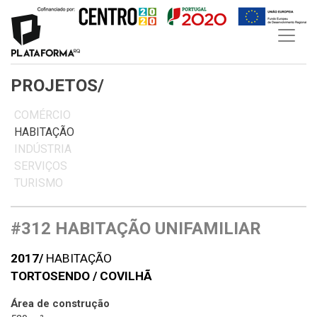
Skip
to
content
PROJETOS/
COMÉRCIO
HABITAÇÃO
INDÚSTRIA
SERVIÇOS
TURISMO
#312 HABITAÇÃO UNIFAMILIAR
2017/
HABITAÇÃO
TORTOSENDO / COVILHÃ
Área de construção