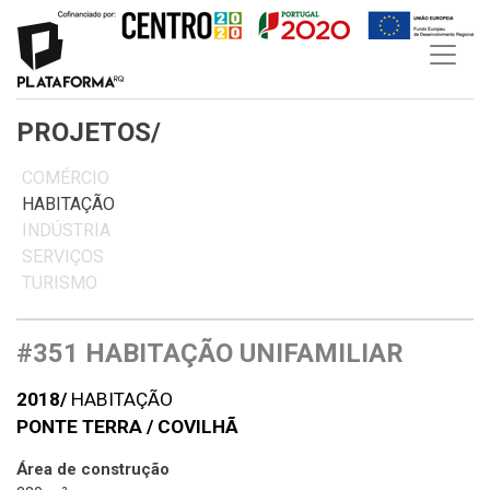
Skip
to
content
PROJETOS/
COMÉRCIO
HABITAÇÃO
INDÚSTRIA
SERVIÇOS
TURISMO
#351 HABITAÇÃO UNIFAMILIAR
2018/
HABITAÇÃO
PONTE TERRA / COVILHÃ
Área de construção