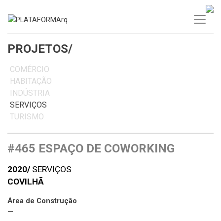
Skip
to
content
PROJETOS/
COMÉRCIO
HABITAÇÃO
INDÚSTRIA
SERVIÇOS
TURISMO
#465 ESPAÇO DE COWORKING
2020/
SERVIÇOS
COVILHÃ
Área de Construção
—