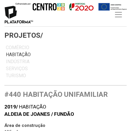
Skip
to
content
PROJETOS/
COMÉRCIO
HABITAÇÃO
INDÚSTRIA
SERVIÇOS
TURISMO
#440 HABITAÇÃO UNIFAMILIAR
2019/
HABITAÇÃO
ALDEIA DE JOANES / FUNDÃO
Área de construção