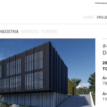
SOBRE
PROJE
INDÚSTRIA
SERVIÇOS
TURISMO
#
D
20
T
Ár
75
Ár
11