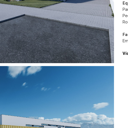
Eq
Pa
Pe
Ro
Fa
Em
Ví