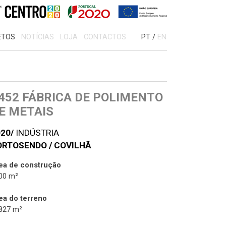
TOS
NOTÍCIAS
LOJA
CONTACTOS
PT
/
EN
452 FÁBRICA DE POLIMENTO
E METAIS
20/
INDÚSTRIA
ORTOSENDO / COVILHÃ
ea de construção
00 m²
ea do terreno
827 m²