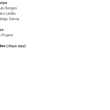
uipa
ulo Borges
dro Leitão
drigo Garcia
se
 Projeto
deo
(clique aqui)