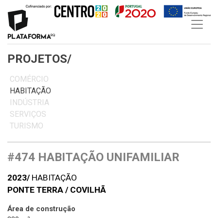
Skip
to
content
PROJETOS/
COMÉRCIO
HABITAÇÃO
INDÚSTRIA
SERVIÇOS
TURISMO
#474 HABITAÇÃO UNIFAMILIAR
2023/
HABITAÇÃO
PONTE TERRA / COVILHÃ
Área de construção